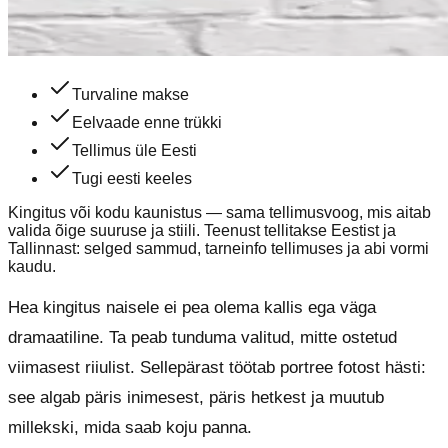
Turvaline makse
Eelvaade enne trükki
Tellimus üle Eesti
Tugi eesti keeles
Kingitus või kodu kaunistus — sama tellimusvoog, mis aitab
valida õige suuruse ja stiili.
Teenust tellitakse Eestist ja
Tallinnast: selged sammud, tarneinfo tellimuses ja abi vormi
kaudu.
Hea kingitus naisele ei pea olema kallis ega väga
dramaatiline. Ta peab tunduma valitud, mitte ostetud
viimasest riiulist. Sellepärast töötab portree fotost hästi:
see algab päris inimesest, päris hetkest ja muutub
millekski, mida saab koju panna.