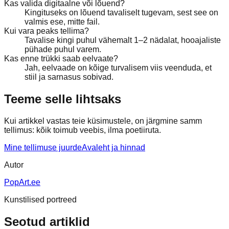
Kas valida digitaalne või lõuend?
Kingituseks on lõuend tavaliselt tugevam, sest see on
valmis ese, mitte fail.
Kui vara peaks tellima?
Tavalise kingi puhul vähemalt 1–2 nädalat, hooajaliste
pühade puhul varem.
Kas enne trükki saab eelvaate?
Jah, eelvaade on kõige turvalisem viis veenduda, et
stiil ja sarnasus sobivad.
Teeme selle lihtsaks
Kui artikkel vastas teie küsimustele, on järgmine samm
tellimus: kõik toimub veebis, ilma poetiiruta.
Mine tellimuse juurde
Avaleht ja hinnad
Autor
PopArt.ee
Kunstilised portreed
Seotud artiklid