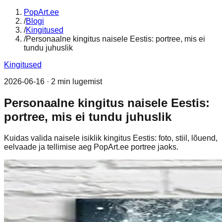
PopArt.ee
/
Blogi
/
Kingitused
/
Personaalne kingitus naisele Eestis: portree, mis ei
tundu juhuslik
Kingitused
2026-06-16
·
2 min lugemist
Personaalne kingitus naisele Eestis:
portree, mis ei tundu juhuslik
Kuidas valida naisele isiklik kingitus Eestis: foto, stiil, lõuend,
eelvaade ja tellimise aeg PopArt.ee portree jaoks.