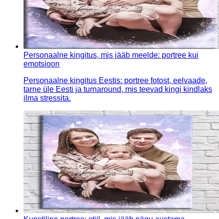
Personaalne kingitus, mis jääb meelde: portree kui
emotsioon
Personaalne kingitus Eestis: portree fotost, eelvaade,
tarne üle Eesti ja turnaround, mis teevad kingi kindlaks
ilma stressita.