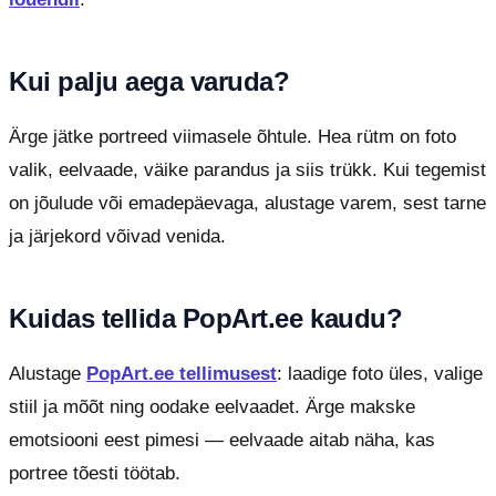
Kui palju aega varuda?
Ärge jätke portreed viimasele õhtule. Hea rütm on foto
valik, eelvaade, väike parandus ja siis trükk. Kui tegemist
on jõulude või emadepäevaga, alustage varem, sest tarne
ja järjekord võivad venida.
Kuidas tellida PopArt.ee kaudu?
Alustage
PopArt.ee tellimusest
: laadige foto üles, valige
stiil ja mõõt ning oodake eelvaadet. Ärge makske
emotsiooni eest pimesi — eelvaade aitab näha, kas
portree tõesti töötab.