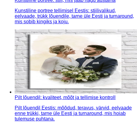
Kunstiline portree: stiil, mis jääb nägu austama
Kunstiline portree tellimisel Eestis: stiilivalikud,
eelvaade, trükk lõuendile, tarne üle Eesti ja turnaround,
mis sobib kingiks ja koju.
Pilt lõuendil: kvaliteet, mõõt ja tellimise kontroll
Pilt lõuendil Eestis: mõõdud, teravus, värvid, eelvaade
enne trükki, tarne üle Eesti ja turnaround, mis hoiab
tulemuse puhtana.