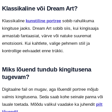
Klassikaline või Dream Art?
Klassikaline
kunstiline portree
sobib rahulikuma
kingituse jaoks. Dream Art sobib siis, kui kingisaaja
armastab fantaasiat, värve või natuke suuremat
emotsiooni. Kui kahtlete, valige pehmem stiil ja
kontrollige eelvaadet enne trükki.
Miks lõuend tundub kingitusena
tugevam?
Digitaalne fail on mugav, aga lõuendil portree mõjub
valmis kingitusena. Seda saab kohe seinale panna või
lauale toetada. Mõõdu valikul vaadake ka juhendit
pilt
lõuendil
.