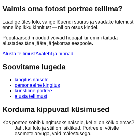
Valmis oma fotost portree tellima?
Laadige üles foto, valige lõuendi suurus ja vaadake tulemust
enne lõplikku kinnitust — nii on otsus kindel.
Populaarsed mõõdud võivad hooajal kiiremini täituda —
alustades täna jääte järjekorras eespoole.
Alusta tellimust
Avaleht ja hinnad
Soovitame lugeda
kingitus naisele
personaalne kingitus
kunstiline portree
alusta tellimust
Korduma kippuvad küsimused
Kas portree sobib kingituseks naisele, kellel on kõik olemas?
Jah, kui foto ja stiil on isiklikud. Portree ei võistle
esemete arvuga, vaid mälestusega.